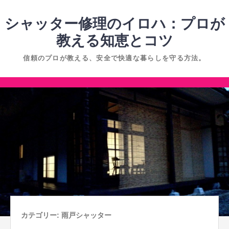
コ
ン
シャッター修理のイロハ：プロが
テ
教える知恵とコツ
ン
信頼のプロが教える、安全で快適な暮らしを守る方法。
ツ
へ
コ
ス
ン
キ
テ
ッ
ン
プ
ツ
へ
ス
キ
ッ
プ
カテゴリー:
雨戸シャッター