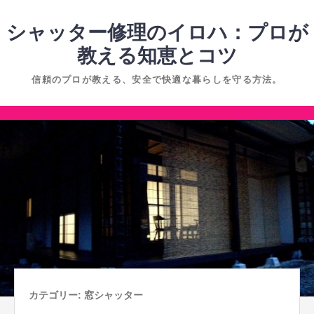
コ
ン
シャッター修理のイロハ：プロが
テ
教える知恵とコツ
ン
信頼のプロが教える、安全で快適な暮らしを守る方法。
ツ
へ
コ
ス
ン
キ
テ
ッ
ン
プ
ツ
へ
ス
キ
ッ
プ
カテゴリー:
窓シャッター