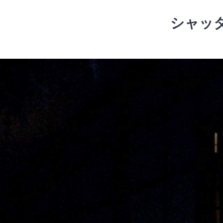
コ
ン
シャッ
テ
ン
ツ
コ
へ
ン
ス
テ
キ
ン
ッ
ツ
プ
へ
ス
キ
ッ
プ